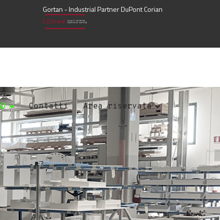
Gortan - Industrial Partner DuPont Corian
&D
Contatti
Area riservata