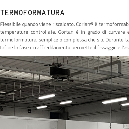
TERMOFORMATURA
Flessibile quando viene riscaldato, Corian® è termoformabi
temperature controllate. Gortan è in grado di curvare e
termoformatura, semplice o complessa che sia. Durante tale
Infine la fase di raffreddamento permette il fissaggio e l'