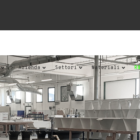
">
Azienda
Settori
Materiali
R