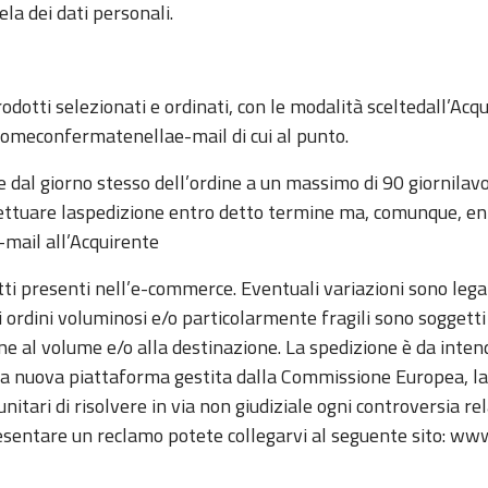
ela dei dati personali.
rodotti selezionati e ordinati, con le modalità sceltedall’Ac
comeconfermatenellae-mail di cui al punto.
 dal giorno stesso dell’ordine a un massimo di 90 giornilavo
effettuare laspedizione entro detto termine ma, comunque, en
-mail all’Acquirente
tti presenti nell’e-commerce. Eventuali variazioni sono legate
li ordini voluminosi e/o particolarmente fragili sono soggetti 
one al volume e/o alla destinazione. La spedizione è da inte
na nuova piattaforma gestita dalla Commissione Europea, la
unitari di risolvere in via non giudiziale ogni controversia re
r presentare un reclamo potete collegarvi al seguente sito: 