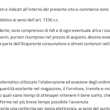
osti e indicati all’interno del presente sito e-commerce sono
blico ai sensi dell’art. 1336 c.c.
edente, sono comprensivi di IVA e di ogni eventuale altra I cos
enti, purnon ricompresi nel prezzo di acquisto, devono essere
da parte dell’Acquirente consumatore e altresì contenuti nel
 telematico utilizzato l’elaborazione ed evasione degli ordin
uantità esistente nel magazzino, il Fornitore, tramite e-m
o quali siano itempi di attesaper ottenere il bene scelto, c
nferma nel più breve tempo possibile l’avvenuta
tente una conferma per posta elettronica, ai sensi del punto