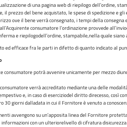
lizzazione di una pagina web di riepilogo dell’ordine, stamp
, il prezzo del bene acquistato, le spese di spedizione e gli e
irizzo ove il bene verrà consegnato, i tempi della consegna e 
dall’Acquirente consumatore l’ordinazione provvede all’invi
ferma e riepilogodell’ordine, stampabile,nella quale siano a
o ed efficace fra le parti in difetto di quanto indicato al pu
o
te consumatore potrà avvenire unicamente per mezzo diuno
 consumatore verrà accreditato mediante una delle modalità
pestivo e, in caso di eserciziodel diritto direcesso, così com
 30 giorni dalladata in cui il Fornitore è venuto a conoscen
menti avvengono su un’apposita linea del Fornitore protettad
nformazioni con un ulteriorelivello di cifratura disicurezza