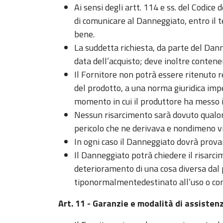
Ai sensi degli artt. 114 e ss. del Codic
di comunicare al Danneggiato, entro il te
bene.
La suddetta richiesta, da parte del Danne
data dell’acquisto; deve inoltre contene
Il Fornitore non potrà essere ritenuto 
del prodotto, a una norma giuridica imp
momento in cui il produttore ha messo i
Nessun risarcimento sarà dovuto qualor
pericolo che ne derivava e nondimeno v
In ogni caso il Danneggiato dovrà provare
Il Danneggiato potrà chiedere il risarci
deterioramento di una cosa diversa dal 
tiponormalmentedestinato all’uso o con
Art. 11 - Garanzie e modalità di assisten