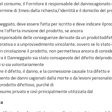
e del consumo, il Fornitore è responsabile del dannocagionat
rmine di 3mesi dalla richiesta,l’identità e il domicilio del pr
ggiato, deve essere fatta per iscritto e deve indicare ilprod
re l’offerta invisione del prodotto, se ancora
responsabile delle conseguenze derivate da un prodottodifett
erativa o a unprovvedimento vincolante, ovvero se lo stato d
n circolazione il prodotto, non permetteva ancora di consid
a il Danneggiato sia stato consapevole del difetto delprod
i si sia volontariamente
 il difetto, il danno, e la connessione causale tra difetto e
mento dei danni cagionati dalla morte o da lesioni personalio
prodotto difettoso, purché di
sumo privato e così principalmente utilizzata dal
za