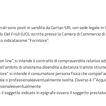
nerali sono posti in vendita da Gortan SRL con sede legale i
llo Del Friuli (UD), iscritta presso la Camera di Commercio di
o indicatacome “Fornitore”.
n line”, si intende il contratto di compravendita relativo ai
ell’ambito di unsistema divendita a distanza tramite strume
re” si intende il consumatore persona fisica che compiel’acq
ciale o professionaleeventualmente svolta. Diverso è l’”Acqu
fessionaleeventualmente
 il soggetto indicato in epigrafe ovvero il soggetto prestato